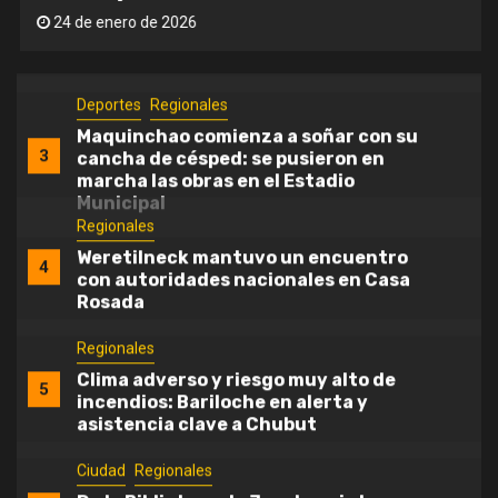
Viajaba sola en un colectivo, sufrió
2
24 de enero de 2026
una crisis y la acompañaron en su
peor momento
Deportes
Regionales
Maquinchao comienza a soñar con su
3
cancha de césped: se pusieron en
marcha las obras en el Estadio
Municipal
Regionales
Weretilneck mantuvo un encuentro
4
con autoridades nacionales en Casa
Rosada
Regionales
Clima adverso y riesgo muy alto de
5
incendios: Bariloche en alerta y
asistencia clave a Chubut
Ciudad
Regionales