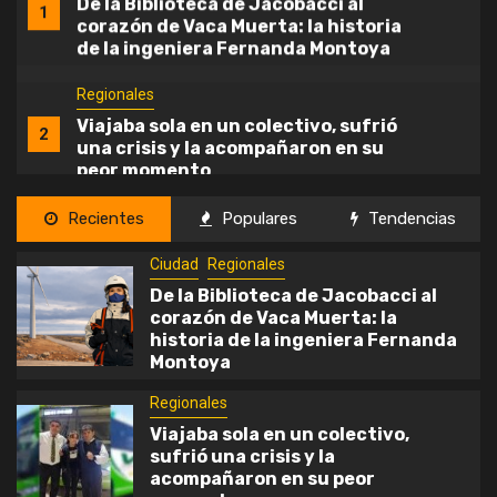
De la Biblioteca de Jacobacci al
1
corazón de Vaca Muerta: la historia
de la ingeniera Fernanda Montoya
Regionales
Viajaba sola en un colectivo, sufrió
2
una crisis y la acompañaron en su
peor momento
Deportes
Regionales
Recientes
Populares
Tendencias
Maquinchao comienza a soñar con su
Ciudad
Regionales
3
cancha de césped: se pusieron en
marcha las obras en el Estadio
De la Biblioteca de Jacobacci al
Municipal
corazón de Vaca Muerta: la
Regionales
historia de la ingeniera Fernanda
Montoya
Weretilneck mantuvo un encuentro
4
con autoridades nacionales en Casa
Regionales
Rosada
Viajaba sola en un colectivo,
sufrió una crisis y la
Regionales
acompañaron en su peor
Clima adverso y riesgo muy alto de