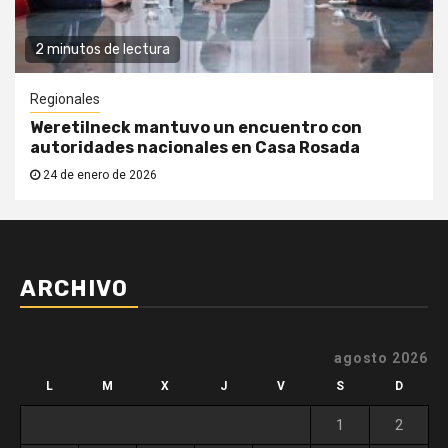
2 minutos de lectura
Regionales
Weretilneck mantuvo un encuentro con
autoridades nacionales en Casa Rosada
24 de enero de 2026
ARCHIVO
agosto 2026
L
M
X
J
V
S
D
1
2