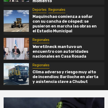
5
momento
incendios: Bariloche en alerta y
asistencia clave a Chubut
Deportes
Regionales
Maquinchao comienza a soñar
con su cancha de césped: se
pusieron en marcha las obras en
el Estadio Municipal
Regionales
Weretilneck mantuvo un
encuentro con autoridades
nacionales en Casa Rosada
Regionales
Clima adverso y riesgo muy alto
de incendios: Bariloche en alerta
y asistencia clave a Chubut