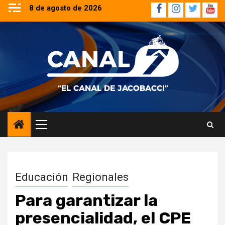
Saltar
8 de agosto de 2026
Facebook
Instagram
Twitter
YouT
al
contenido
Menú
principal
Educación
Regionales
Para garantizar la
presencialidad, el CPE