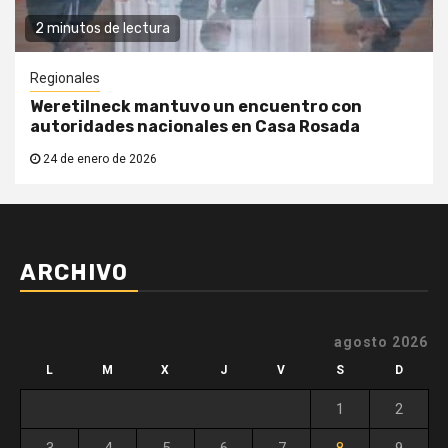
2 minutos de lectura
Regionales
Weretilneck mantuvo un encuentro con
autoridades nacionales en Casa Rosada
24 de enero de 2026
ARCHIVO
agosto 2026
L
M
X
J
V
S
D
1
2
3
4
5
6
7
8
9