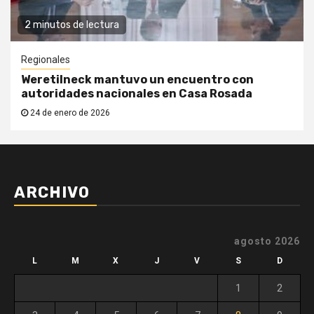
2 minutos de lectura
Regionales
Weretilneck mantuvo un encuentro con
autoridades nacionales en Casa Rosada
24 de enero de 2026
ARCHIVO
agosto 2026
L
M
X
J
V
S
D
1
2