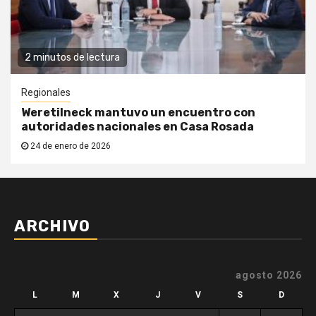
2 minutos de lectura
Regionales
Weretilneck mantuvo un encuentro con
autoridades nacionales en Casa Rosada
24 de enero de 2026
ARCHIVO
agosto 2026
L
M
X
J
V
S
D