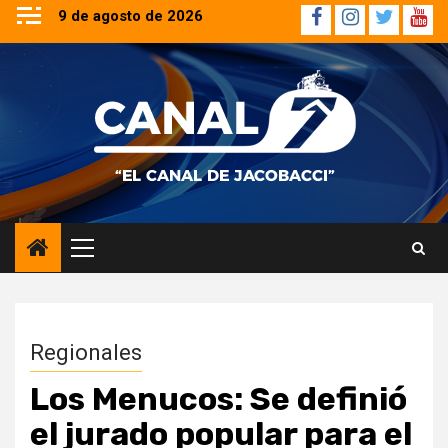
Saltar
9 de agosto de 2026
Facebook
Instagram
Twitter
YouT
al
contenido
Menú
principal
Regionales
Los Menucos: Se definió
el jurado popular para el