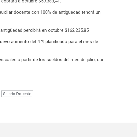
 cobrará a octubre $59.383,41.
auxiliar docente con 100% de antigüedad tendrá un
antigüedad percibirá en octubre $162.235,85.
uevo aumento del 4 % planificado para el mes de
suales a partir de los sueldos del mes de julio, con
m
Salario Docente