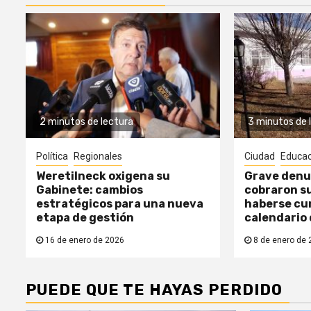
2 minutos de lectura
3 minutos de 
Política
Regionales
Ciudad
Educac
Weretilneck oxigena su
Grave denu
Gabinete: cambios
cobraron su
estratégicos para una nueva
haberse cum
etapa de gestión
calendario
16 de enero de 2026
8 de enero de 
PUEDE QUE TE HAYAS PERDIDO