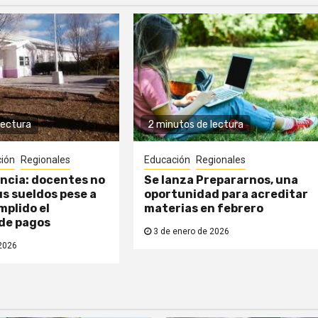
lectura
2 minutos de lectura
ión
Regionales
Educación
Regionales
ncia: docentes no
Se lanza Prepararnos, una
s sueldos pese a
oportunidad para acreditar
plido el
materias en febrero
 de pagos
3 de enero de 2026
2026