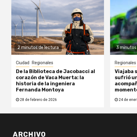
2 minutos de lectura
3 minutos 
Ciudad
Regionales
Regionales
De la Biblioteca de Jacobacci al
Viajaba s
corazón de Vaca Muerta: la
sufrió un
historia de la ingeniera
acompañ
Fernanda Montoya
moment
28 de febrero de 2026
24 de ener
ARCHIVO