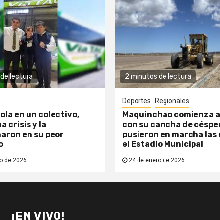
de lectura
2 minutos de lectura
Deportes
Regionales
ola en un colectivo,
Maquinchao comienza a
a crisis y la
con su cancha de césped
aron en su peor
pusieron en marcha las 
o
el Estadio Municipal
o de 2026
24 de enero de 2026
¡EN VIVO!