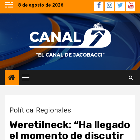
Saltar
8 de agosto de 2026
Facebook
Instagram
Twitter
YouT
al
contenido
Menú
principal
Política
Regionales
Weretilneck: “Ha llegado
el momento de discutir