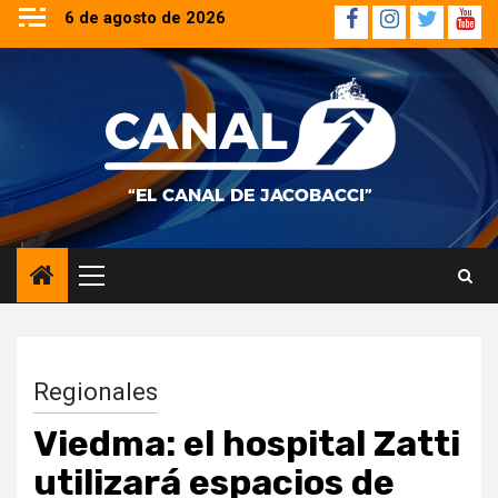
Saltar
6 de agosto de 2026
Facebook
Instagram
Twitter
YouT
al
contenido
Menú
principal
Regionales
Viedma: el hospital Zatti
utilizará espacios de