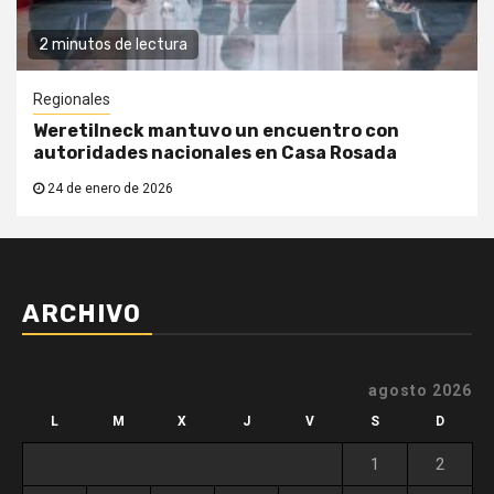
2 minutos de lectura
Regionales
Weretilneck mantuvo un encuentro con
autoridades nacionales en Casa Rosada
24 de enero de 2026
ARCHIVO
agosto 2026
L
M
X
J
V
S
D
1
2