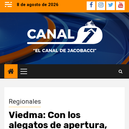
Saltar
8 de agosto de 2026
Facebook
Instagram
Twitter
YouT
al
contenido
Menú
principal
Regionales
Viedma: Con los
alegatos de apertura,