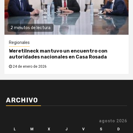
2 minutos de lectura
Regionales
Weretilneck mantuvo un encuentro con
autoridades nacionales en Casa Rosada
24 de enero de 2026
ARCHIVO
agosto 2026
L
M
X
J
V
S
D