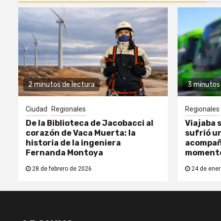
2 minutos de lectura
3 minutos 
Ciudad
Regionales
Regionales
De la Biblioteca de Jacobacci al
Viajaba s
corazón de Vaca Muerta: la
sufrió un
historia de la ingeniera
acompañ
Fernanda Montoya
moment
28 de febrero de 2026
24 de ener