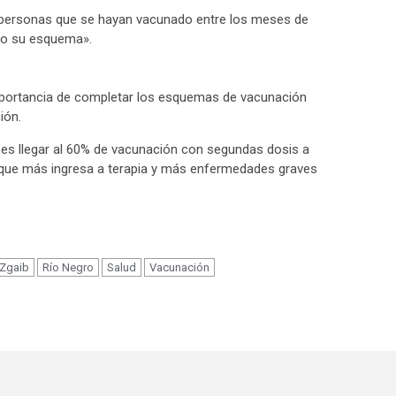
n personas que se hayan vacunado entre los meses de
ado su esquema».
a importancia de completar los esquemas de vacunación
ión.
 es llegar al 60% de vacunación con segundas dosis a
 que más ingresa a terapia y más enfermedades graves
m
 Zgaib
Río Negro
Salud
Vacunación