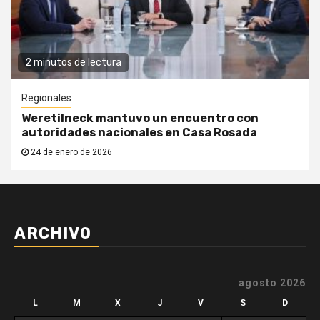
2 minutos de lectura
Regionales
Weretilneck mantuvo un encuentro con
autoridades nacionales en Casa Rosada
24 de enero de 2026
ARCHIVO
agosto 2026
L
M
X
J
V
S
D