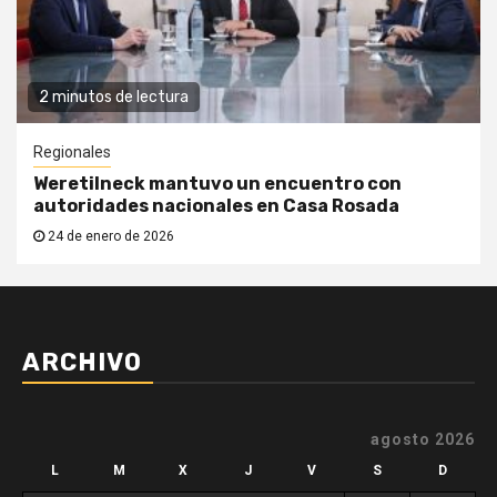
2 minutos de lectura
Regionales
Weretilneck mantuvo un encuentro con
autoridades nacionales en Casa Rosada
24 de enero de 2026
ARCHIVO
agosto 2026
L
M
X
J
V
S
D