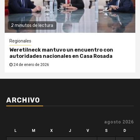
2 minutos de lectura
Regionales
Weretilneck mantuvo un encuentro con
autoridades nacionales en Casa Rosada
24 de enero de 2026
ARCHIVO
agosto 2026
L
M
X
J
V
S
D