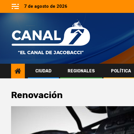
Saltar
7 de agosto de 2026
al
contenido
CIUDAD
REGIONALES
POLÍTICA
Renovación