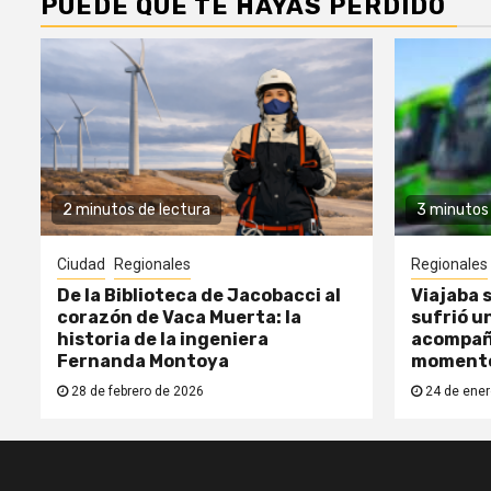
PUEDE QUE TE HAYAS PERDIDO
2 minutos de lectura
3 minutos 
Ciudad
Regionales
Regionales
De la Biblioteca de Jacobacci al
Viajaba s
corazón de Vaca Muerta: la
sufrió un
historia de la ingeniera
acompañ
Fernanda Montoya
moment
28 de febrero de 2026
24 de ener