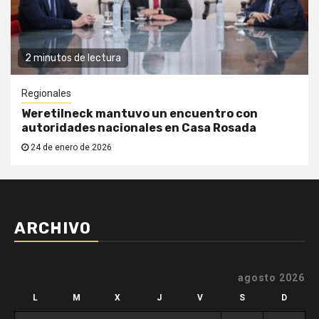
2 minutos de lectura
Regionales
Weretilneck mantuvo un encuentro con
autoridades nacionales en Casa Rosada
24 de enero de 2026
ARCHIVO
agosto 2026
L
M
X
J
V
S
D