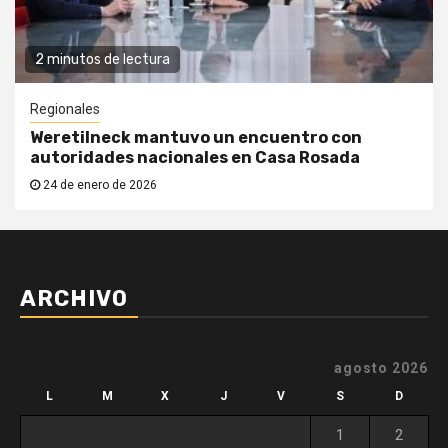
2 minutos de lectura
Regionales
Weretilneck mantuvo un encuentro con
autoridades nacionales en Casa Rosada
24 de enero de 2026
ARCHIVO
agosto 2026
L
M
X
J
V
S
D
1
2