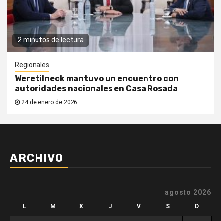
2 minutos de lectura
Regionales
Weretilneck mantuvo un encuentro con
autoridades nacionales en Casa Rosada
24 de enero de 2026
ARCHIVO
agosto 2026
L
M
X
J
V
S
D