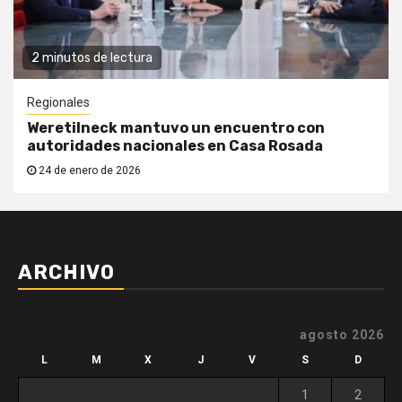
2 minutos de lectura
Regionales
Weretilneck mantuvo un encuentro con
autoridades nacionales en Casa Rosada
24 de enero de 2026
ARCHIVO
agosto 2026
L
M
X
J
V
S
D
1
2