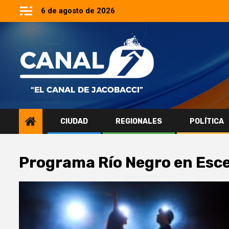
Saltar
6 de agosto de 2026
al
contenido
CIUDAD
REGIONALES
POLÍTICA
Programa Río Negro en Esc