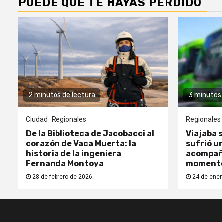
PUEDE QUE TE HAYAS PERDIDO
2 minutos de lectura
3 minutos 
Ciudad
Regionales
Regionales
De la Biblioteca de Jacobacci al
Viajaba s
corazón de Vaca Muerta: la
sufrió un
historia de la ingeniera
acompañ
Fernanda Montoya
moment
28 de febrero de 2026
24 de ener