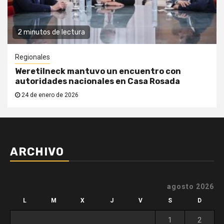
2 minutos de lectura
Regionales
Weretilneck mantuvo un encuentro con
autoridades nacionales en Casa Rosada
24 de enero de 2026
ARCHIVO
agosto 2026
L
M
X
J
V
S
D
1
2