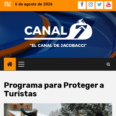
Saltar
6 de agosto de 2026
Facebook
Instagram
Twitter
YouT
al
contenido
Menú
principal
Programa para Proteger a
Turistas