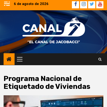
Saltar
6 de agosto de 2026
Facebook
Instagram
Twitter
YouT
al
contenido
Menú
principal
Programa Nacional de
Etiquetado de Viviendas