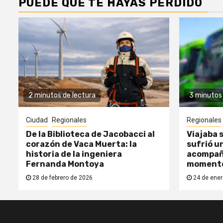
PUEDE QUE TE HAYAS PERDIDO
2 minutos de lectura
3 minutos 
Ciudad
Regionales
Regionales
De la Biblioteca de Jacobacci al
Viajaba s
corazón de Vaca Muerta: la
sufrió un
historia de la ingeniera
acompañ
Fernanda Montoya
moment
28 de febrero de 2026
24 de ener