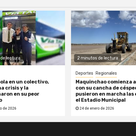
de lectura
2 minutos de lectura
Deportes
Regionales
ola en un colectivo,
Maquinchao comienza a
a crisis y la
con su cancha de césped
aron en su peor
pusieron en marcha las 
o
el Estadio Municipal
o de 2026
24 de enero de 2026