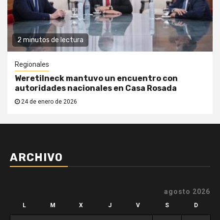
2 minutos de lectura
Regionales
Weretilneck mantuvo un encuentro con
autoridades nacionales en Casa Rosada
24 de enero de 2026
ARCHIVO
agosto 2026
L
M
X
J
V
S
D