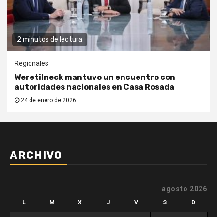
2 minutos de lectura
Regionales
Weretilneck mantuvo un encuentro con
autoridades nacionales en Casa Rosada
24 de enero de 2026
ARCHIVO
agosto 2026
L
M
X
J
V
S
D