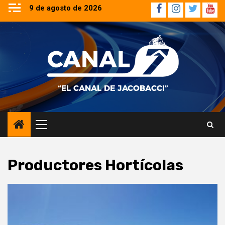
Saltar
9 de agosto de 2026
Facebook
Instagram
Twitter
YouT
al
contenido
Menú
principal
Productores Hortícolas