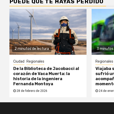
PUEDE QUE TE HAYAS PERDIDO
2 minutos de lectura
3 minutos 
Ciudad
Regionales
Regionales
De la Biblioteca de Jacobacci al
Viajaba s
corazón de Vaca Muerta: la
sufrió un
historia de la ingeniera
acompañ
Fernanda Montoya
moment
28 de febrero de 2026
24 de ener