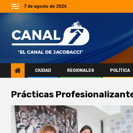
Saltar
7 de agosto de 2026
al
contenido
CIUDAD
REGIONALES
POLÍTICA
Prácticas Profesionalizant