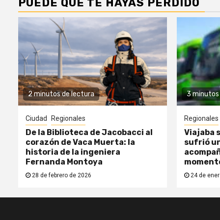
PUEDE QUE TE HAYAS PERDIDO
2 minutos de lectura
3 minutos 
Ciudad
Regionales
Regionales
De la Biblioteca de Jacobacci al
Viajaba s
corazón de Vaca Muerta: la
sufrió un
historia de la ingeniera
acompañ
Fernanda Montoya
moment
28 de febrero de 2026
24 de ener