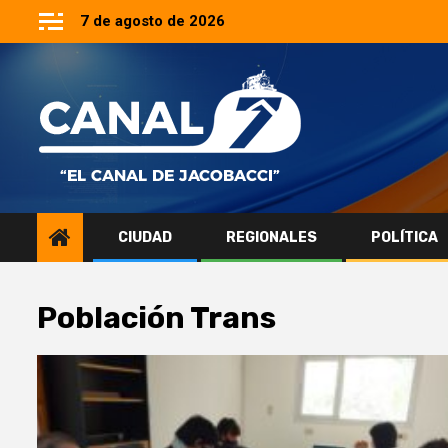
Saltar
7 de agosto de 2026
al
contenido
CIUDAD
REGIONALES
POLÍTICA
Población Trans