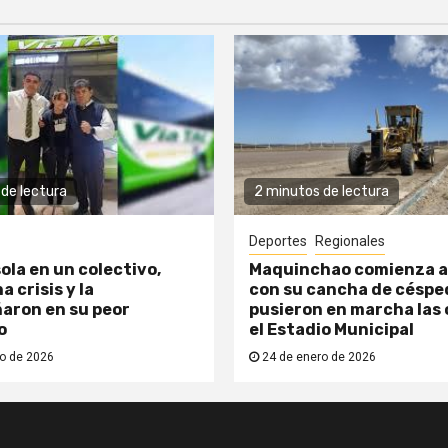
de lectura
2 minutos de lectura
Deportes
Regionales
ola en un colectivo,
Maquinchao comienza a
a crisis y la
con su cancha de césped
aron en su peor
pusieron en marcha las 
o
el Estadio Municipal
o de 2026
24 de enero de 2026