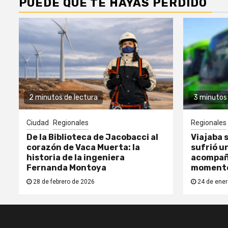
PUEDE QUE TE HAYAS PERDIDO
2 minutos de lectura
3 minutos 
Ciudad
Regionales
Regionales
De la Biblioteca de Jacobacci al
Viajaba s
corazón de Vaca Muerta: la
sufrió un
historia de la ingeniera
acompañ
Fernanda Montoya
moment
28 de febrero de 2026
24 de ener