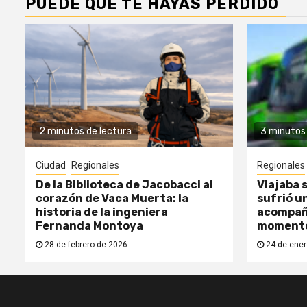
PUEDE QUE TE HAYAS PERDIDO
2 minutos de lectura
3 minutos 
Ciudad
Regionales
Regionales
De la Biblioteca de Jacobacci al
Viajaba s
corazón de Vaca Muerta: la
sufrió un
historia de la ingeniera
acompañ
Fernanda Montoya
moment
28 de febrero de 2026
24 de ener