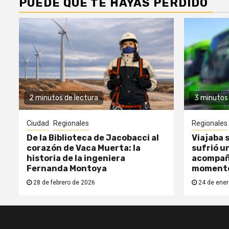
PUEDE QUE TE HAYAS PERDIDO
2 minutos de lectura
3 minutos 
Ciudad
Regionales
Regionales
De la Biblioteca de Jacobacci al
Viajaba s
corazón de Vaca Muerta: la
sufrió un
historia de la ingeniera
acompañ
Fernanda Montoya
moment
28 de febrero de 2026
24 de ener