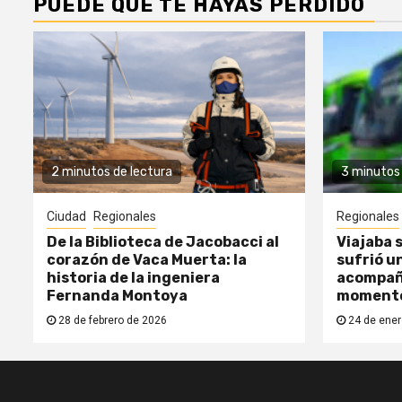
PUEDE QUE TE HAYAS PERDIDO
2 minutos de lectura
3 minutos 
Ciudad
Regionales
Regionales
De la Biblioteca de Jacobacci al
Viajaba s
corazón de Vaca Muerta: la
sufrió un
historia de la ingeniera
acompañ
Fernanda Montoya
moment
28 de febrero de 2026
24 de ener