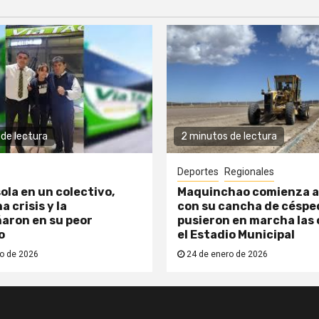
de lectura
2 minutos de lectura
Deportes
Regionales
ola en un colectivo,
Maquinchao comienza a
a crisis y la
con su cancha de césped
aron en su peor
pusieron en marcha las 
o
el Estadio Municipal
o de 2026
24 de enero de 2026