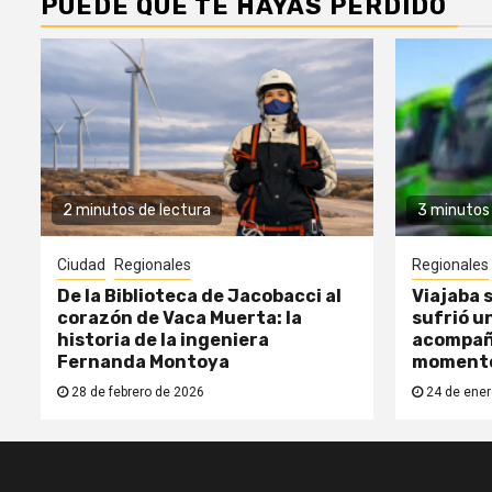
PUEDE QUE TE HAYAS PERDIDO
2 minutos de lectura
3 minutos 
Ciudad
Regionales
Regionales
De la Biblioteca de Jacobacci al
Viajaba s
corazón de Vaca Muerta: la
sufrió un
historia de la ingeniera
acompañ
Fernanda Montoya
moment
28 de febrero de 2026
24 de ener