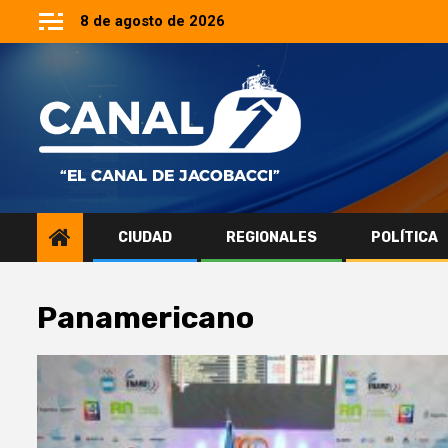
Saltar
8 de agosto de 2026
al
contenido
CIUDAD
REGIONALES
POLÍTICA
Panamericano