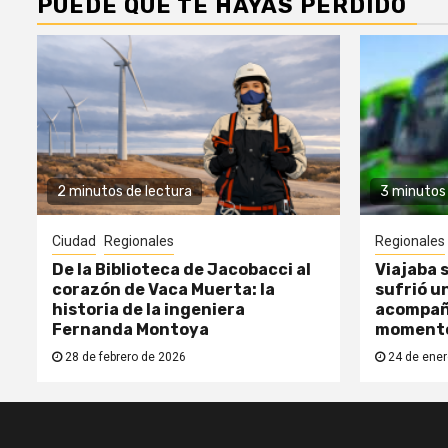
PUEDE QUE TE HAYAS PERDIDO
2 minutos de lectura
3 minutos 
Ciudad
Regionales
Regionales
De la Biblioteca de Jacobacci al
Viajaba s
corazón de Vaca Muerta: la
sufrió un
historia de la ingeniera
acompañ
Fernanda Montoya
moment
28 de febrero de 2026
24 de ener