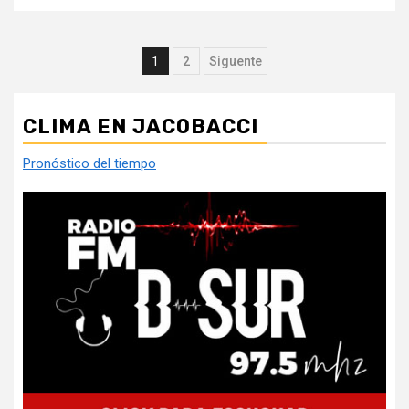
Paginación
1
2
Siguente
de
entradas
CLIMA EN JACOBACCI
Pronóstico del tiempo