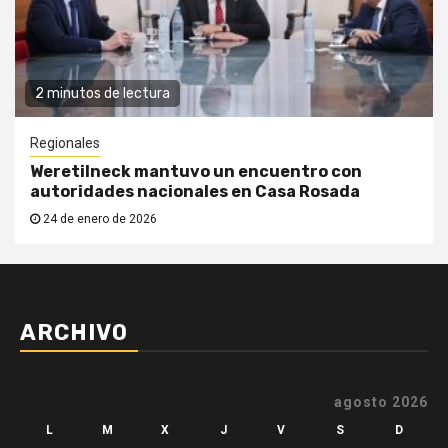
2 minutos de lectura
Regionales
Weretilneck mantuvo un encuentro con
autoridades nacionales en Casa Rosada
24 de enero de 2026
ARCHIVO
agosto 2026
L
M
X
J
V
S
D