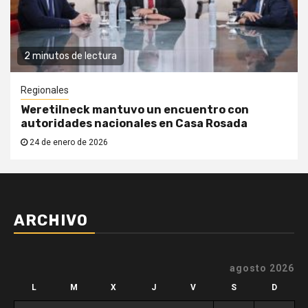
2 minutos de lectura
Regionales
Weretilneck mantuvo un encuentro con
autoridades nacionales en Casa Rosada
24 de enero de 2026
ARCHIVO
agosto 2026
L
M
X
J
V
S
D