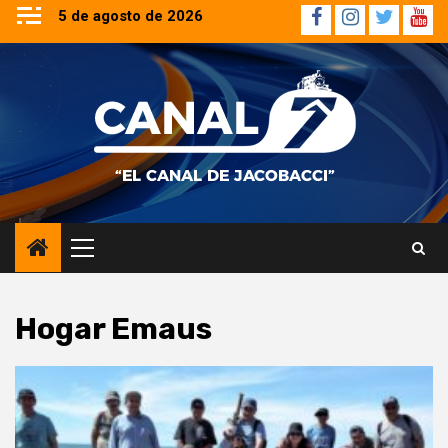
Saltar
5 de agosto de 2026
Facebook
Instagram
Twitter
YouT
al
contenido
Menú
principal
Hogar Emaus