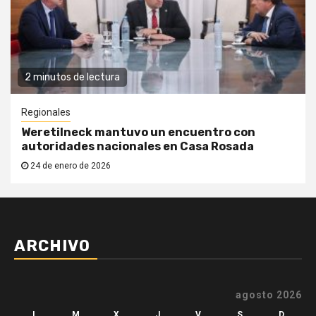
2 minutos de lectura
Regionales
Weretilneck mantuvo un encuentro con
autoridades nacionales en Casa Rosada
24 de enero de 2026
ARCHIVO
agosto 2026
L
M
X
J
V
S
D