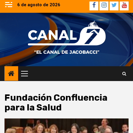
Saltar
6 de agosto de 2026
Facebook
Instagram
Twitter
YouT
al
contenido
Menú
principal
Fundación Confluencia
para la Salud