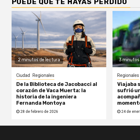
PUEDE QUE TE HAYAS PERDIDO
2 minutos de lectura
3 minutos 
Ciudad
Regionales
Regionales
De la Biblioteca de Jacobacci al
Viajaba s
corazón de Vaca Muerta: la
sufrió un
historia de la ingeniera
acompañ
Fernanda Montoya
moment
28 de febrero de 2026
24 de ener