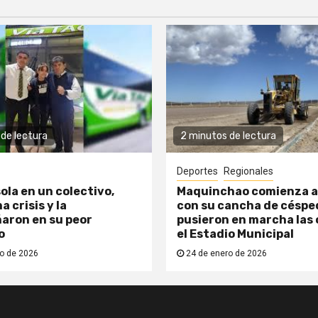
de lectura
2 minutos de lectura
Deportes
Regionales
ola en un colectivo,
Maquinchao comienza a
a crisis y la
con su cancha de césped
aron en su peor
pusieron en marcha las 
o
el Estadio Municipal
o de 2026
24 de enero de 2026