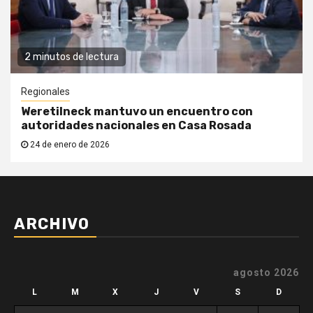
2 minutos de lectura
Regionales
Weretilneck mantuvo un encuentro con
autoridades nacionales en Casa Rosada
24 de enero de 2026
ARCHIVO
agosto 2026
L
M
X
J
V
S
D