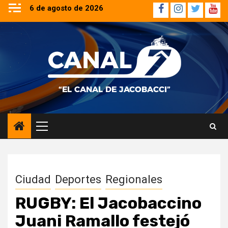
Saltar
6 de agosto de 2026
Facebook
Instagram
Twitter
YouT
al
contenido
Menú
principal
Ciudad
Deportes
Regionales
RUGBY: El Jacobaccino
Juani Ramallo festejó