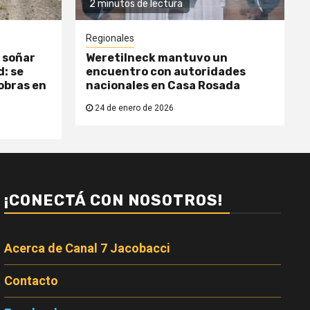
2 minutos de lectura
Regionales
 soñar
Weretilneck mantuvo un
: se
encuentro con autoridades
obras en
nacionales en Casa Rosada
24 de enero de 2026
¡CONECTÁ CON NOSOTROS!
Acerca de Canal 7 Jacobacci
Contacto