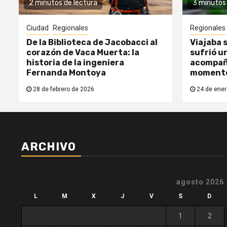
2 minutos de lectura
3 minutos 
Ciudad
Regionales
Regionales
De la Biblioteca de Jacobacci al
Viajaba s
corazón de Vaca Muerta: la
sufrió un
historia de la ingeniera
acompañ
Fernanda Montoya
moment
28 de febrero de 2026
24 de ener
ARCHIVO
agosto 2026
L
M
X
J
V
S
D
1
2