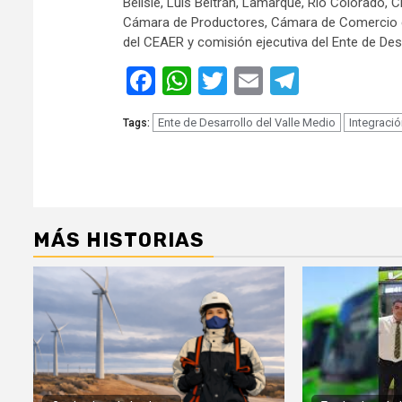
Belisle, Luis Beltrán, Lamarque, Río Colorado,
Cámara de Productores, Cámara de Comercio e I
del CEAER y comisión ejecutiva del Ente de Desa
Facebook
WhatsApp
Twitter
Email
Telegra
Ente de Desarrollo del Valle Medio
Integració
Tags:
MÁS HISTORIAS