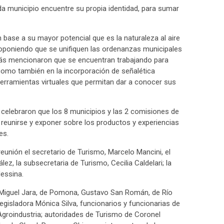
da municipio encuentre su propia identidad, para sumar
 base a su mayor potencial que es la naturaleza al aire
roponiendo que se unifiquen las ordenanzas municipales
más mencionaron que se encuentran trabajando para
como también en la incorporación de señalética
e herramientas virtuales que permitan dar a conocer sus
celebraron que los 8 municipios y las 2 comisiones de
eunirse y exponer sobre los productos y experiencias
es.
eunión el secretario de Turismo, Marcelo Mancini, el
lez, la subsecretaria de Turismo, Cecilia Caldelari; la
Messina.
 Miguel Jara, de Pomona, Gustavo San Román, de Río
egisladora Mónica Silva, funcionarios y funcionarias de
Agroindustria; autoridades de Turismo de Coronel