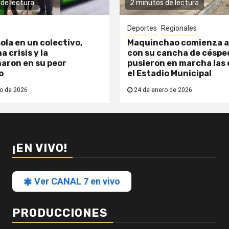
de lectura
2 minutos de lectura
Deportes
Regionales
ola en un colectivo,
Maquinchao comienza a
a crisis y la
con su cancha de césped
aron en su peor
pusieron en marcha las 
o
el Estadio Municipal
o de 2026
24 de enero de 2026
¡EN VIVO!
Ver CANAL 7 en vivo
PRODUCCIONES