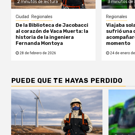
2 minutos de lectura
3 minutos de 
Ciudad
Regionales
Regionales
De la Biblioteca de Jacobacci
Viajaba sol
al corazón de Vaca Muerta: la
sufrió una c
historia de la ingeniera
acompañaro
Fernanda Montoya
momento
28 de febrero de 2026
24 de enero de
PUEDE QUE TE HAYAS PERDIDO