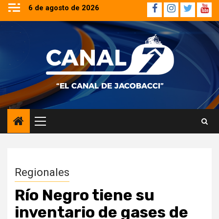
Saltar
6 de agosto de 2026
Facebook
Instagram
Twitter
YouT
al
contenido
Menú
principal
Regionales
Río Negro tiene su
inventario de gases de