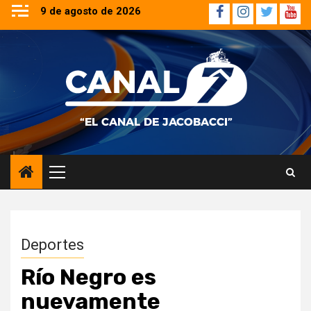
Saltar
9 de agosto de 2026
Facebook
Instagram
Twitter
YouT
al
contenido
Menú
principal
Deportes
Río Negro es
nuevamente