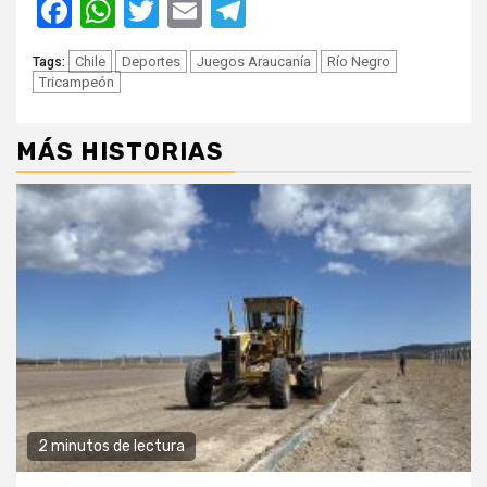
Facebook
WhatsApp
Twitter
Email
Telegram
Chile
Deportes
Juegos Araucanía
Río Negro
Tags:
Tricampeón
MÁS HISTORIAS
2 minutos de lectura