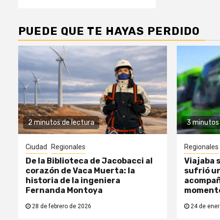
PUEDE QUE TE HAYAS PERDIDO
2 minutos de lectura
3 minutos 
Ciudad
Regionales
Regionales
De la Biblioteca de Jacobacci al
Viajaba s
corazón de Vaca Muerta: la
sufrió un
historia de la ingeniera
acompañ
Fernanda Montoya
moment
28 de febrero de 2026
24 de ener