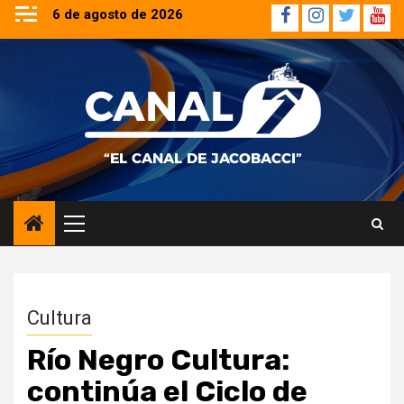
Saltar
6 de agosto de 2026
Facebook
Instagram
Twitter
YouT
al
contenido
Menú
principal
Cultura
Río Negro Cultura:
continúa el Ciclo de