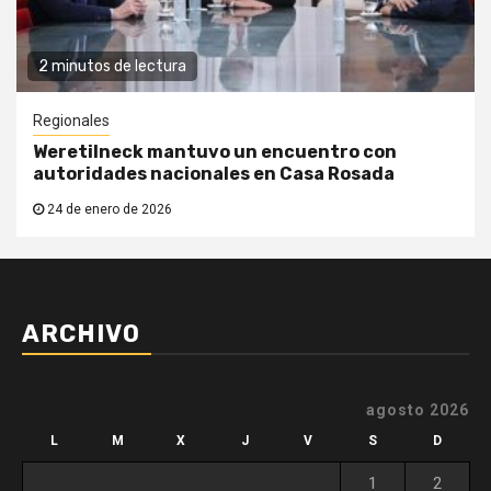
2 minutos de lectura
Regionales
Weretilneck mantuvo un encuentro con
autoridades nacionales en Casa Rosada
24 de enero de 2026
ARCHIVO
agosto 2026
L
M
X
J
V
S
D
1
2