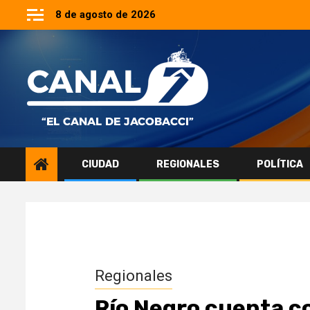
Saltar
8 de agosto de 2026
al
contenido
CIUDAD
REGIONALES
POLÍTICA
Regionales
Río Negro cuenta c