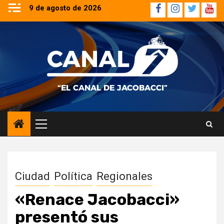
Saltar
9 de agosto de 2026
Facebook
Instagram
Twitter
YouT
al
contenido
Menú
principal
Ciudad
Política
Regionales
«Renace Jacobacci»
presentó sus