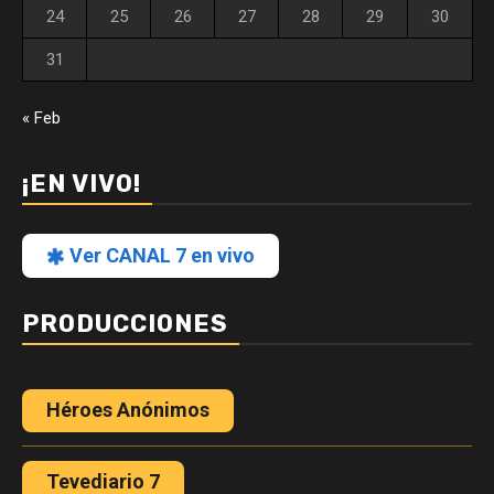
24
25
26
27
28
29
30
31
« Feb
¡EN VIVO!
Ver CANAL 7 en vivo
PRODUCCIONES
Héroes Anónimos
Tevediario 7