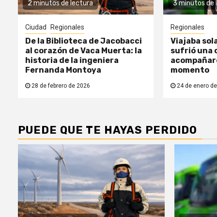
2 minutos de lectura
3 minutos de 
Ciudad
Regionales
Regionales
De la Biblioteca de Jacobacci
Viajaba sol
al corazón de Vaca Muerta: la
sufrió una c
historia de la ingeniera
acompañaro
Fernanda Montoya
momento
28 de febrero de 2026
24 de enero de
PUEDE QUE TE HAYAS PERDIDO