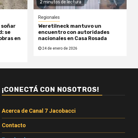
2 minutos de lectura
Regionales
 soñar
Weretilneck mantuvo un
: se
encuentro con autoridades
obras en
nacionales en Casa Rosada
24 de enero de 2026
¡CONECTÁ CON NOSOTROS!
Acerca de Canal 7 Jacobacci
Contacto