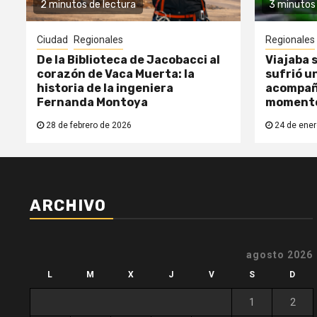
2 minutos de lectura
3 minutos 
Ciudad
Regionales
Regionales
De la Biblioteca de Jacobacci al
Viajaba s
corazón de Vaca Muerta: la
sufrió un
historia de la ingeniera
acompañ
Fernanda Montoya
moment
28 de febrero de 2026
24 de ener
ARCHIVO
agosto 2026
L
M
X
J
V
S
D
1
2