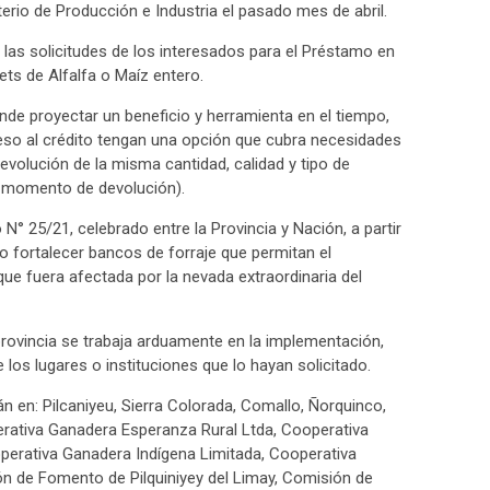
terio de Producción e Industria el pasado mes de abril.
n las solicitudes de los interesados para el Préstamo en
lets de Alfalfa o Maíz entero.
nde proyectar un beneficio y herramienta en el tiempo,
ceso al crédito tengan una opción que cubra necesidades
evolución de la misma cantidad, calidad y tipo de
el momento de devolución).
N° 25/21, celebrado entre la Provincia y Nación, a partir
 o fortalecer bancos de forraje que permitan el
ue fuera afectada por la nevada extraordinaria del
 provincia se trabaja arduamente en la implementación,
 los lugares o instituciones que lo hayan solicitado.
n en: Pilcaniyeu, Sierra Colorada, Comallo, Ñorquinco,
rativa Ganadera Esperanza Rural Ltda, Cooperativa
perativa Ganadera Indígena Limitada, Cooperativa
n de Fomento de Pilquiniyey del Limay, Comisión de