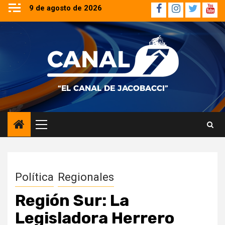
Saltar
9 de agosto de 2026
Facebook
Instagram
Twitter
YouT
al
contenido
Menú
principal
Política
Regionales
Región Sur: La
Legisladora Herrero