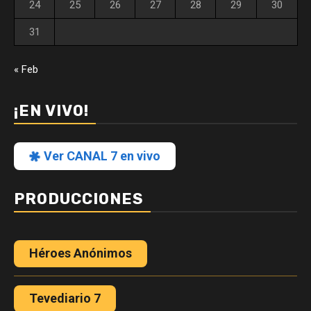
24
25
26
27
28
29
30
31
« Feb
¡EN VIVO!
Ver CANAL 7 en vivo
PRODUCCIONES
Héroes Anónimos
Tevediario 7