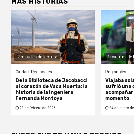
MÁS HISTORIAS
2 minutos de lectura
3 minutos de 
Ciudad
Regionales
Regionales
De la Biblioteca de Jacobacci
Viajaba sol
al corazón de Vaca Muerta: la
sufrió una c
historia de la ingeniera
acompañaro
Fernanda Montoya
momento
28 de febrero de 2026
24 de enero de