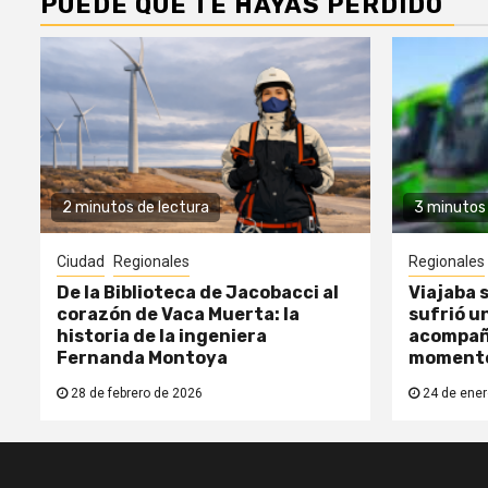
PUEDE QUE TE HAYAS PERDIDO
2 minutos de lectura
3 minutos 
Ciudad
Regionales
Regionales
De la Biblioteca de Jacobacci al
Viajaba s
corazón de Vaca Muerta: la
sufrió un
historia de la ingeniera
acompañ
Fernanda Montoya
moment
28 de febrero de 2026
24 de ener